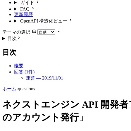
ガイド
FAQ
更新履歴
OpenAPI 構造化ビュー
テーマの選択
目次
目次
概要
回答 (1件)
運営 — 2019/11/01
ホーム
›
questions
ネクストエンジン API 開発
のアカウント発行」