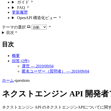
ガイド
FAQ
更新履歴
OpenAPI 構造化ビュー
テーマの選択
目次
目次
概要
回答 (2件)
運営 — 2019/09/04
匿名ユーザー（質問者） — 2019/09/04
ホーム
›
questions
ネクストエンジン API 開発
ネクストエンジン API のネクストエンジンAPIについて