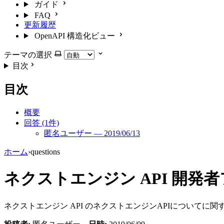
ガイド
FAQ
更新履歴
OpenAPI 構造化ビュー
テーマの選択
目次
目次
概要
回答 (1件)
匿名ユーザー — 2019/06/13
ホーム
›
questions
ネクストエンジン API 開発
ネクストエンジン API のネクストエンジンAPIについて