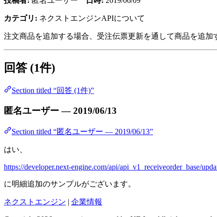
投稿者:
匿名ユーザー
日時:
2019/06/09
カテゴリ:
ネクストエンジンAPIについて
注文商品を追加する場合、受注伝票更新を通して商品を追加
回答 (1件)
Section titled “回答 (1件)”
匿名ユーザー — 2019/06/13
Section titled “匿名ユーザー — 2019/06/13”
はい、
https://developer.next-engine.com/api/api_v1_receiveorder_base/upda
に明細追加のサンプルがございます。
ネクストエンジン
|
企業情報