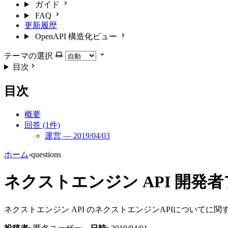
ガイド
FAQ
更新履歴
OpenAPI 構造化ビュー
テーマの選択
目次
目次
概要
回答 (1件)
運営 — 2019/04/03
ホーム
›
questions
ネクストエンジン API 開
ネクストエンジン API のネクストエンジンAPIについて