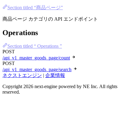
Section titled “商品ページ”
商品ページ カテゴリの API エンドポイント
Operations
Section titled “ Operations ”
POST
/api_v1_master_goods_page/count
POST
/api_v1_master_goods_page/search
ネクストエンジン
|
企業情報
Copyright 2026 next-engine powered by NE Inc. All rights
reserved.