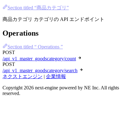
Section titled “商品カテゴリ”
商品カテゴリ カテゴリの API エンドポイント
Operations
Section titled “ Operations ”
POST
/api_v1_master_goodscategory/count
POST
/api_v1_master_goodscategory/search
ネクストエンジン
|
企業情報
Copyright 2026 next-engine powered by NE Inc. All rights
reserved.