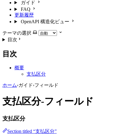
ガイド
FAQ
更新履歴
OpenAPI 構造化ビュー
テーマの選択
目次
目次
概要
支払区分
ホーム
›
ガイド
›
フィールド
支払区分-フィールド
支払区分
Section titled “支払区分”