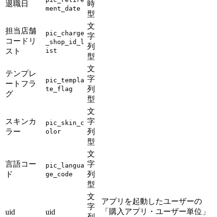
退職日
時
ment_date
型
文
担当店舗
pic_charge
字
コードリ
_shop_id_l
列
スト
ist
型
文
テンプレ
字
pic_templa
ートフラ
列
te_flag
グ
型
文
スキンカ
字
pic_skin_c
ラー
列
olor
型
文
言語コー
字
pic_langua
ド
列
ge_code
型
文
アプリを起動したユーザーの
字
「購入アプリ・ユーザー単位」
uid
uid
列