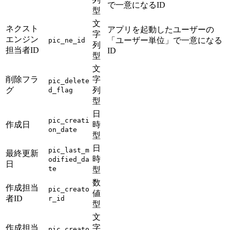
で一意になるID
型
文
ネクスト
アプリを起動したユーザーの
字
エンジン
「ユーザー単位」で一意になる
pic_ne_id
列
担当者ID
ID
型
文
削除フラ
字
pic_delete
グ
列
d_flag
型
日
pic_creati
作成日
時
on_date
型
日
pic_last_m
最終更新
時
odified_da
日
te
型
数
作成担当
pic_creato
値
者ID
r_id
型
文
作成担当
字
pic_creato