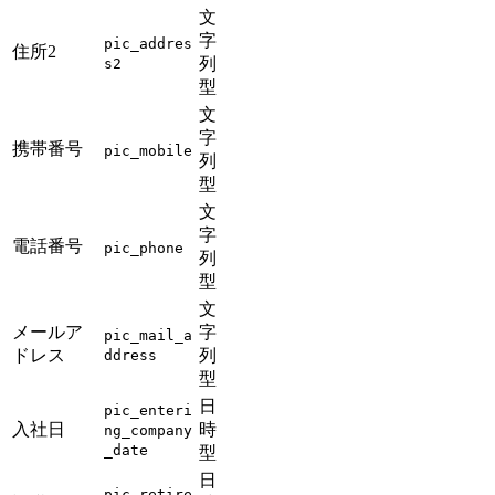
文
字
pic_addres
住所2
列
s2
型
文
字
携帯番号
pic_mobile
列
型
文
字
電話番号
pic_phone
列
型
文
メールア
字
pic_mail_a
ドレス
列
ddress
型
日
pic_enteri
入社日
時
ng_company
_date
型
日
pic_retire