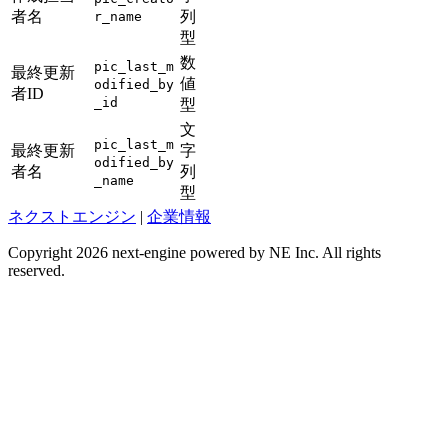
者名
列
r_name
型
数
pic_last_m
最終更新
値
odified_by
者ID
_id
型
文
pic_last_m
最終更新
字
odified_by
者名
列
_name
型
ネクストエンジン
|
企業情報
Copyright 2026 next-engine powered by NE Inc. All rights
reserved.