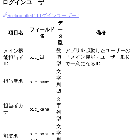
ログインユーザー
Section titled “ログインユーザー”
デ
フィールド
ー
項目名
備考
名
タ
型
数
アプリを起動したユーザーの
メイン機
値
「メイン機能・ユーザー単位」
能担当者
pic_id
ID
型
で一意になるID
文
字
担当者名
pic_name
列
型
文
担当者カ
字
pic_kana
ナ
列
型
文
字
pic_post_n
部署名
列
ame