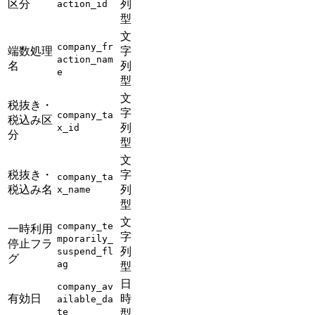
区分
列
action_id
型
文
company_fr
端数処理
字
action_nam
名
列
e
型
文
税抜き・
字
company_ta
税込み区
列
x_id
分
型
文
税抜き・
字
company_ta
税込み名
列
x_name
型
文
company_te
一時利用
字
mporarily_
停止フラ
列
suspend_fl
グ
ag
型
日
company_av
有効日
時
ailable_da
te
型