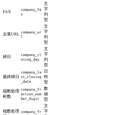
文
字
company_fa
FAX
列
x
型
文
字
company_ur
企業URL
列
l
型
文
字
company_cl
締日
列
osing_day
型
日
company_la
最終締日
時
st_closing
_date
型
数
company_fr
端数処理
値
action_num
桁数
ber_digit
型
文
端数処理
字
company_fr