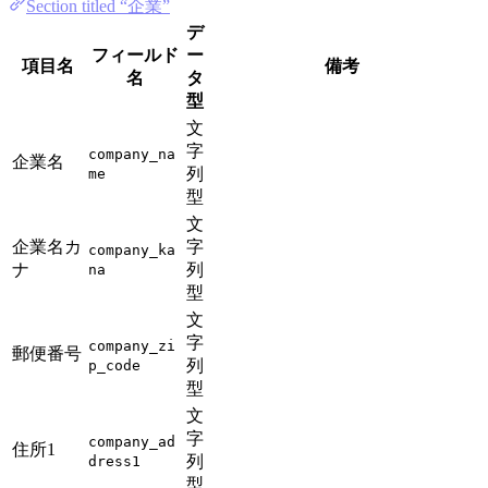
Section titled “企業”
デ
フィールド
ー
項目名
備考
名
タ
型
文
字
company_na
企業名
列
me
型
文
企業名カ
字
company_ka
ナ
列
na
型
文
字
company_zi
郵便番号
列
p_code
型
文
字
company_ad
住所1
列
dress1
型