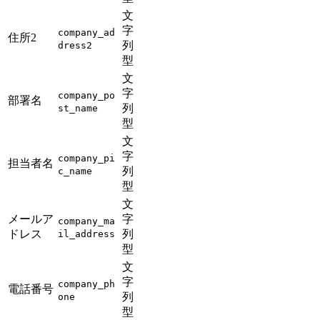
文
字
company_ad
住所2
列
dress2
型
文
字
company_po
部署名
列
st_name
型
文
字
company_pi
担当者名
列
c_name
型
文
メールア
字
company_ma
ドレス
列
il_address
型
文
字
company_ph
電話番号
列
one
型