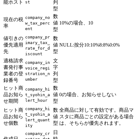
能ホスト
列
st
型
数
company_no
現在の税
値
10%の場合、10
w_tax_perc
率
ent
型
company_pr
値引きの
数
imary_tax_
優先適用
値
NULL:按分10:10%8:8%0:0%
rate_for_d
先
型
iscount
適格請求
文
company_in
書発行事
字
voice_regi
業者の登
列
stration_n
umber
録番号
型
ヒット商
数
company_hi
品お知ら
値
0の場合、お知らせしない
t_syohin_a
lert_hour
せ期間
型
company_hi
ヒット商
数
全商品に対して有効です。商品マ
t_syohin_a
品お知ら
値
スタに商品ごとの設定がある場合
lert_quant
せ個数
型
は、そちらが優先されます。
ity
日
company_cr
作成日
時