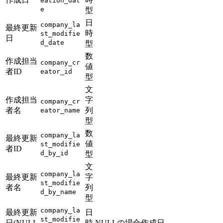
eation_dat
e
型
日
company_la
最終更新
時
st_modifie
日
d_date
型
数
作成担当
company_cr
値
者ID
eator_id
型
文
作成担当
字
company_cr
者名
列
eator_name
型
数
company_la
最終更新
値
st_modifie
者ID
d_by_id
型
文
company_la
最終更新
字
st_modifie
者名
列
d_by_name
型
company_la
最終更新
日
st_modifie
日(NULL
時
NULLの場合作成日