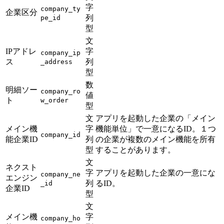
字
company_ty
企業区分
列
pe_id
型
文
IPアドレ
字
company_ip
ス
列
_address
型
数
明細ソー
company_ro
値
ト
w_order
型
文
アプリを起動した企業の「メイン
メイン機
字
機能単位」で一意になるID。１つ
company_id
能企業ID
列
の企業が複数のメイン機能を所有
型
することがあります。
文
ネクスト
字
アプリを起動した企業の一意にな
company_ne
エンジン
列
るID。
_id
企業ID
型
文
メイン機
字
company_ho