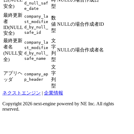
d_null_saf
安全)
型
e_date
最終更新
company_la
数
者
st_modifie
値
NULLの場合作成者ID
ID(NULL
d_by_null_
型
safe_id
安全)
最終更新
文
company_la
者名
字
st_modifie
NULLの場合作成者名
(NULL安
列
d_by_null_
safe_name
全)
型
文
アプリヘ
字
company_ap
ッダ
列
p_header
型
ネクストエンジン
|
企業情報
Copyright 2026 next-engine powered by NE Inc. All rights
reserved.