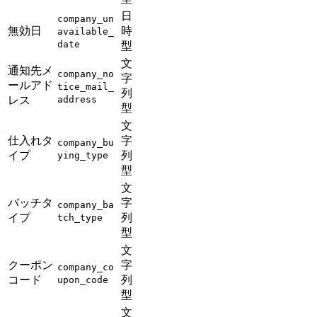
日
company_un
無効日
時
available_
date
型
文
通知先メ
company_no
字
ールアド
tice_mail_
列
レス
address
型
文
仕入れタ
字
company_bu
イプ
列
ying_type
型
文
バッチタ
字
company_ba
イプ
列
tch_type
型
文
クーポン
字
company_co
コード
列
upon_code
型
文